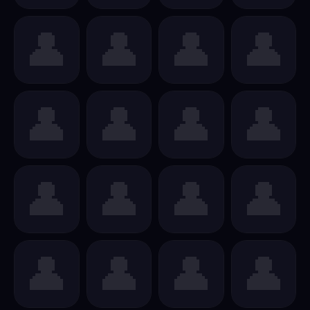
👤
👤
👤
👤
👤
👤
👤
👤
👤
👤
👤
👤
👤
👤
👤
👤