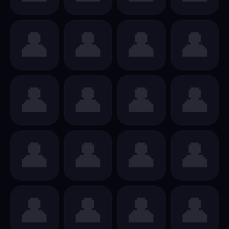
👤
👤
👤
👤
👤
👤
👤
👤
👤
👤
👤
👤
👤
👤
👤
👤