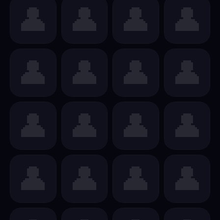
👤
👤
👤
👤
👤
👤
👤
👤
👤
👤
👤
👤
👤
👤
👤
👤