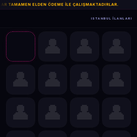
YANLAR TAMAMEN ELDEN ÖDEME İLE ÇALIŞMAKTADIRLA
📢
ISTANBUL İLANLARI
ilan
👤
👤
👤
REKLAM
ALANI
👤
👤
👤
👤
👤
👤
👤
👤