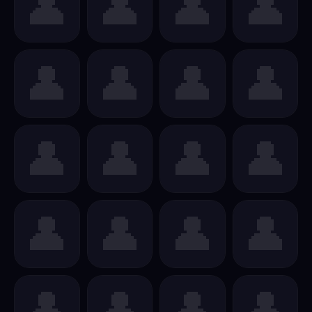
👤
👤
👤
👤
👤
👤
👤
👤
👤
👤
👤
👤
👤
👤
👤
👤
👤
👤
👤
👤