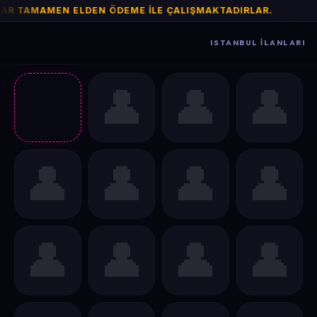
ANLAR TAMAMEN ELDEN ÖDEME İLE ÇALIŞMAKTADIRLA
📢
ISTANBUL İLANLARI
ilan
👤
👤
👤
REKLAM
ALANI
👤
👤
👤
👤
👤
👤
👤
👤