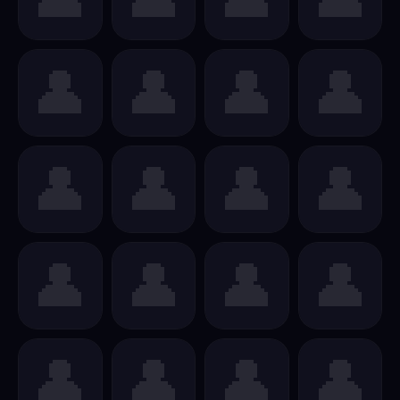
👤
👤
👤
👤
👤
👤
👤
👤
👤
👤
👤
👤
👤
👤
👤
👤